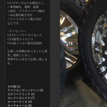
LA-ロサンゼルスを拠点とし、
☆車両輸出、通関、改善
☆純正、アフターパーツ輸出
☆ebay落札輸入代行
☆アメリカサイト購入代行
などです。
--ライセンス--
USAディーラーライセンス
USA販売ライセンス
USA各メーカー販売店契約
お探しの品物がありましたら是
非ご連絡ください。
世界中から全力でお探し致しま
す。
その他 (1)
アメリカンヴィンテージ (3)
エナジードリンク (1)
エレクトロニクス (7)
カーオーディオ (4)
タイヤホイール (6)