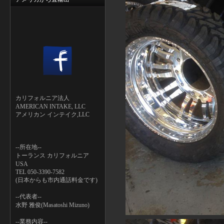
カリフォルニア法人
AMERICAN INTAKE, LLC
アメリカン インテイク,LLC
--所在地--
トーランス カリフォルニア
USA
TEL 050-3390-7582
(日本からも市内通話料金です)
--代表者--
水野 雅俊(Masatoshi Mizuno)
--業務内容--