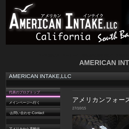
アメ車,逆輸入車,USDM,シッパー,現地,北米仕様車,純正パーツ,輸出,
AMERICAN I
AMERICAN INTAKE,LLC
代表のブログトップ
アメリカンフォー
メインページへ行く
27/10/15
-お問い合わせ-Contact
アメリカから直輸出