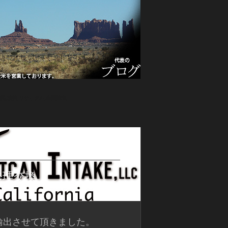
関,改善,リサイクル,全国陸送,
修理交換
輸出させて頂きました。