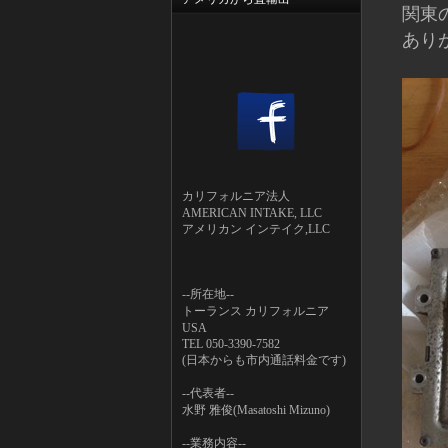
関東
あり
カリフォルニア法人
AMERICAN INTAKE, LLC
アメリカン インテイク,LLC
--所在地--
トーランス カリフォルニア
USA
TEL 050-3390-7582
(日本からも市内通話料金です)
--代表者--
水野 雅俊(Masatoshi Mizuno)
--業務内容--