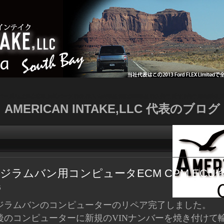
ッパー,現地,北米仕様車,純正パーツ,輸出,輸入,内装部品,保険修理部品,輸入代行,買付け代行,業者販売,通
AMERICAN INTAKE,LLC 代表のブログ
ジラムバン用コンピュータECM CPM ECU
5
ジラムバンのコンピューターのリペア完了しました。
後のコンピューターに新規のVINナンバーを焼き付けて