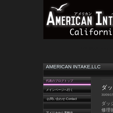
アメ車,逆輸入車,USDM,シ
AMERICAN INTAKE,LLC
代表のブログトップ
ダッ
メインページへ行く
30/09/1
-お問い合わせ-Contact
ダッ
修理
アメリカから直輸出