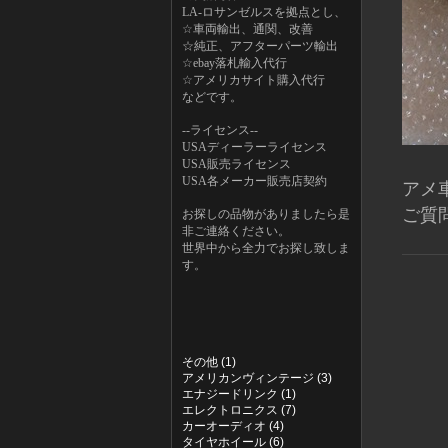
LA-ロサンゼルスを拠点とし、
☆車両輸出、通関、改善
☆純正、アフターパーツ輸出
☆ebay落札輸入代行
☆アメリカサイト購入代行
などです。
--ライセンス--
USAディーラーライセンス
USA販売ライセンス
USA各メーカー販売店契約
アメ
ご質
お探しの品物がありましたら是
非ご連絡ください。
世界中から全力でお探し致しま
す。
その他 (1)
アメリカンヴィンテージ (3)
エナジードリンク (1)
エレクトロニクス (7)
カーオーディオ (4)
タイヤホイール (6)