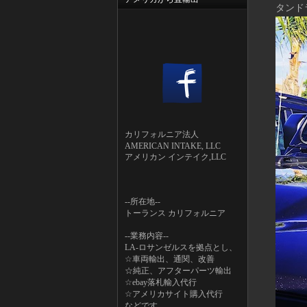
タンド
カリフォルニア法人
AMERICAN INTAKE, LLC
アメリカン インテイク,LLC
--所在地--
トーランス カリフォルニア
--業務内容--
LA-ロサンゼルスを拠点とし、
☆車両輸出、通関、改善
☆純正、アフターパーツ輸出
☆ebay落札輸入代行
☆アメリカサイト購入代行
などです。