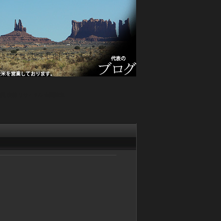
関,改善,リサイクル,全国陸送,