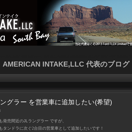
ッパー,現地,北米仕様車,純正パーツ,輸出,輸入,内装部品,保険修理部品,輸入代行,買付け代行,業者販売,通
AMERICAN INTAKE,LLC 代表のブログ
ラングラー を営業車に追加したい(希望)
8
JL
も発売間近の
ラングラー ですが、
もタンドラに次ぐ2台目の営業車として追加したいです！