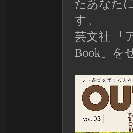
たあなた
す。
芸文社 「
Book」