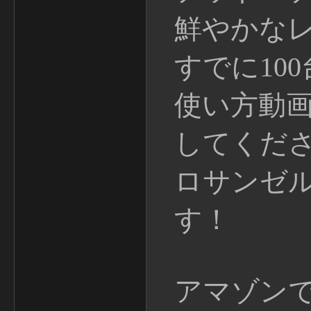
鮮やかな
すでに10
使い方動
してくだ
ロサンゼ
す！
アマゾン