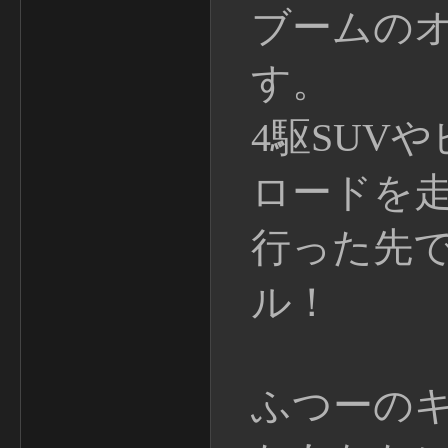
ブームの
す。
4駆SUV
ロードを
行った先
ル！
ふつーの