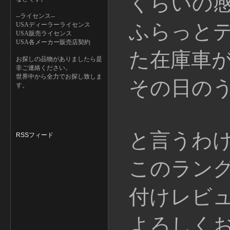
くらいの
--ライセンス--
ふらっと
USAディーラーライセンス
USA販売ライセンス
USA各メーカー販売店契約
た在庫車
お探しの品物がありましたら是
非ご連絡ください。
世界中から全力でお探し致しま
その日の
す。
と言うわ
RSSフィード
このラン
付けレビ
よろしく