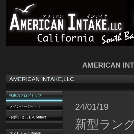
アメ車,逆輸入車,USDM,シッパー,現地,北米仕様車,純正パーツ,輸出,
AMERICAN I
AMERICAN INTAKE,LLC
代表のブログトップ
24/01/19
メインページへ行く
-お問い合わせ-Contact
新型ラング
アメリカから直輸出